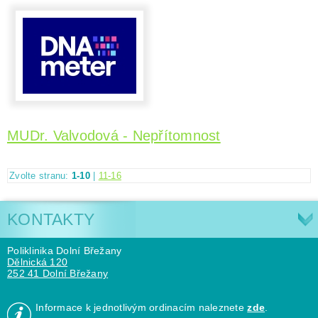
MUDr. Valvodová - Nepřítomnost
Zvolte stranu:
1-10
|
11-16
KONTAKTY
Poliklinika Dolní Břežany
Dělnická 120
252 41 Dolní Břežany
Informace k jednotlivým ordinacím naleznete
zde
.