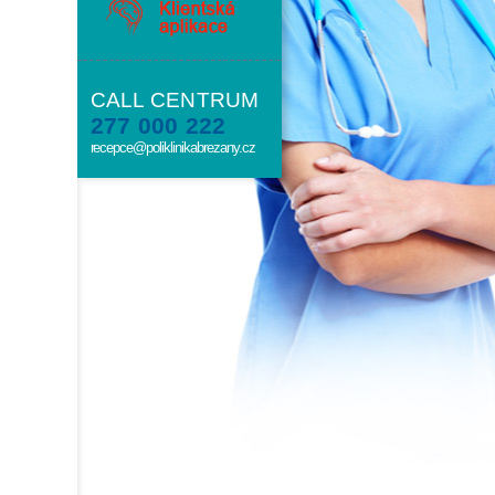
CALL CENTRUM
277 000 222
recepce@poliklinikabrezany.cz