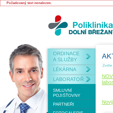
Požadovaný text nenalezen.
ORDINACE
AK
A SLUŽBY
Zvolte
LÉKÁRNA
NOVĚ
LABORATOŘ
labo
SMLUVNÍ
POJIŠŤOVNY
Nový
PARTNEŘI