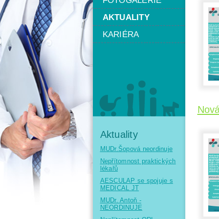
FOTOGALERIE
AKTUALITY
KARIÉRA
Nová
Aktuality
MUDr.Šopová neordinuje
Nepřítomnost praktických
lékařů
AESCULAP se spojuje s
MEDICAL JT
MUDr. Antoň -
NEORDINUJE