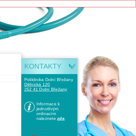
KONTAKTY
Poliklinika Dolní Břežany
Dělnická 120
252 41 Dolní Břežany
Informace k
jednotlivým
ordinacím
naleznete
zde
.