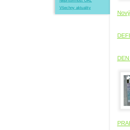
Nepřítomnost ORL
Všechny aktuality
Nový
DEF
DEN
PRA