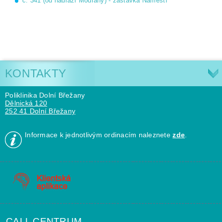
č. 341 (od nádraží Modřany) - zastávka Náměstí
KONTAKTY
Poliklinika Dolní Břežany
Dělnická 120
252 41 Dolní Břežany
Informace k jednotlivým ordinacím naleznete
zde
.
CALL CENTRUM