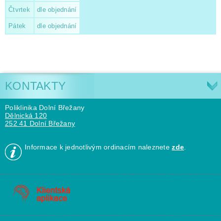
Čtvrtek
dle objednání
Pátek
dle objednání
KONTAKTY
Poliklinika Dolní Břežany
Dělnická 120
252 41 Dolní Břežany
Informace k jednotlivým ordinacím naleznete
zde
.