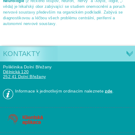
Neurologie
(z řeckého νεῦρον, neuron, "nervy" a -λογία, -logie, „-
věda) je lékařský obor zabývající se studiem onemocnění a poruch
nervové soustavy především na organickém podkladě. Zabývá se
diagnostikovou a léčbou všech problému centrální, periferní a
autonomní nervové soustavy.
KONTAKTY
Poliklinika Dolní Břežany
Dělnická 120
252 41 Dolní Břežany
Informace k jednotlivým ordinacím naleznete
zde
.