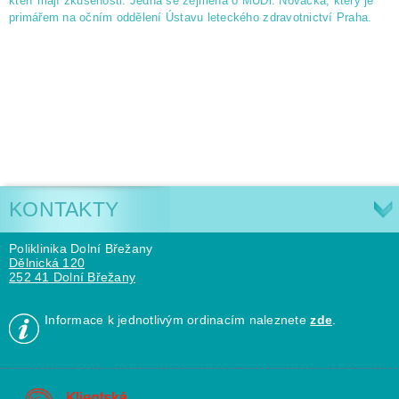
kteří mají zkušenosti. Jedná se zejména o MUDr. Nováčka, který je
primářem na očním oddělení Ústavu leteckého zdravotnictví Praha.
KONTAKTY
Poliklinika Dolní Břežany
Dělnická 120
252 41 Dolní Břežany
Informace k jednotlivým ordinacím naleznete
zde
.